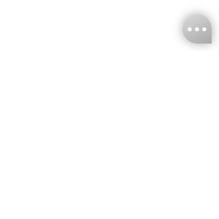
台灣娜克阜股份有限公司
統編
：55861636
聯絡我們