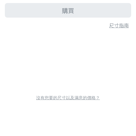
購買
尺寸指南
沒有您要的尺寸以及滿意的價格？