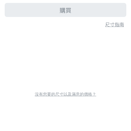
購買
尺寸指南
沒有您要的尺寸以及滿意的價格？