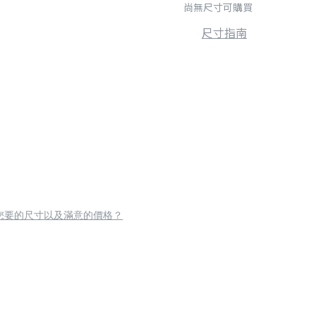
尚無尺寸可購買
尺寸指南
您要的尺寸以及滿意的價格？