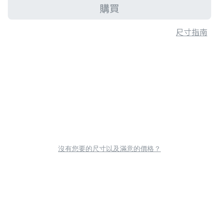
購買
尺寸指南
沒有您要的尺寸以及滿意的價格？