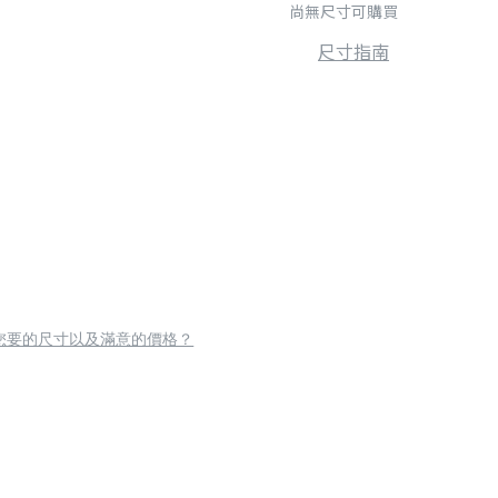
尚無尺寸可購買
尺寸指南
您要的尺寸以及滿意的價格？