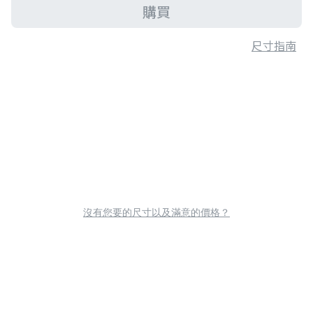
購買
尺寸指南
沒有您要的尺寸以及滿意的價格？