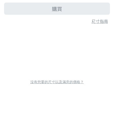
購買
尺寸指南
沒有您要的尺寸以及滿意的價格？