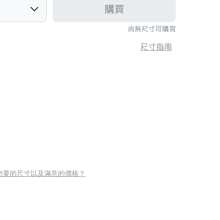
購買
尚無尺寸可購買
尺寸指南
您要的尺寸以及滿意的價格？