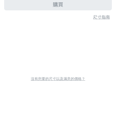
購買
尺寸指南
沒有您要的尺寸以及滿意的價格？