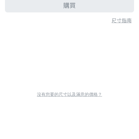
購買
尺寸指南
沒有您要的尺寸以及滿意的價格？