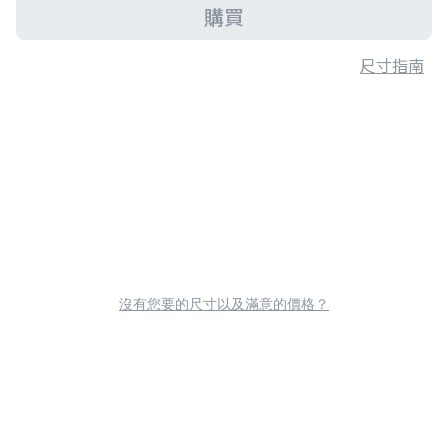
購買
尺寸指南
沒有您要的尺寸以及滿意的價格？