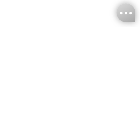
台灣娜克阜股份有限公司
統編
：55861636
聯絡我們
+886-2-2706-9977 (#19)