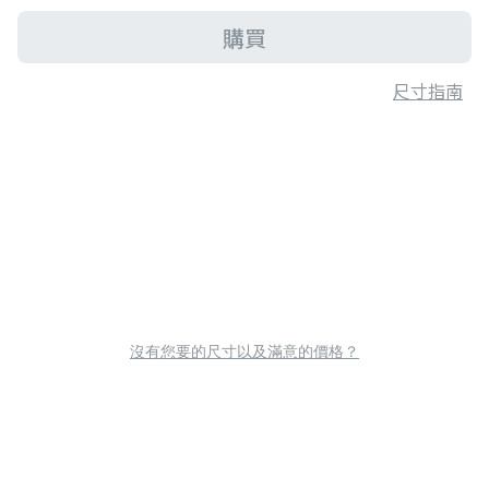
購買
尺寸指南
沒有您要的尺寸以及滿意的價格？