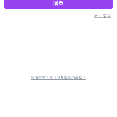
購買
尺寸指南
沒有您要的尺寸以及滿意的價格？