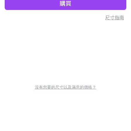
購買
尺寸指南
沒有您要的尺寸以及滿意的價格？