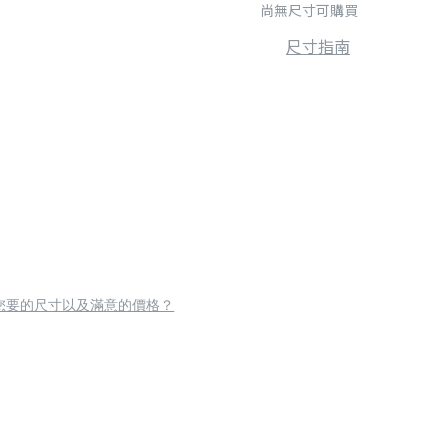
尚無尺寸可購買
尺寸指南
您要的尺寸以及滿意的價格？