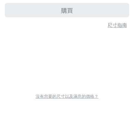
購買
尺寸指南
沒有您要的尺寸以及滿意的價格？