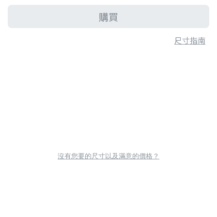
購買
尺寸指南
沒有您要的尺寸以及滿意的價格？