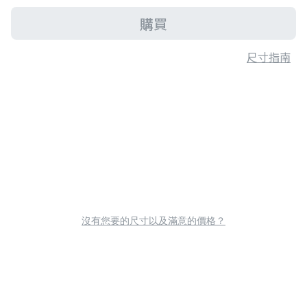
購買
尺寸指南
沒有您要的尺寸以及滿意的價格？