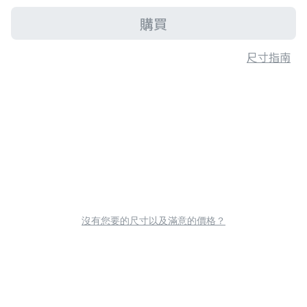
購買
尺寸指南
沒有您要的尺寸以及滿意的價格？