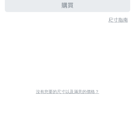
購買
尺寸指南
沒有您要的尺寸以及滿意的價格？