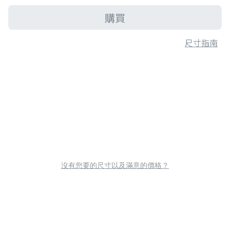
購買
尺寸指南
沒有您要的尺寸以及滿意的價格？