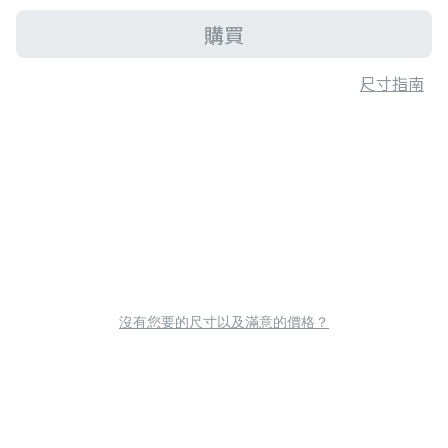
購買
尺寸指南
沒有您要的尺寸以及滿意的價格？