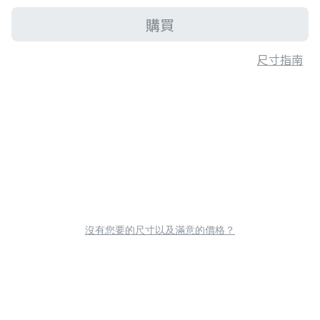
購買
尺寸指南
沒有您要的尺寸以及滿意的價格？