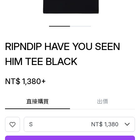
RIPNDIP HAVE YOU SEEN
HIM TEE BLACK
NT$ 1,380
+
直接購買
出價
S
NT$ 1,380