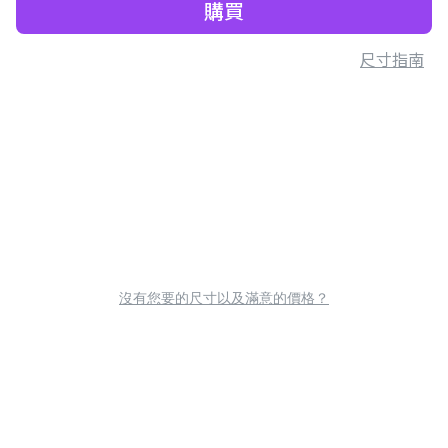
購買
尺寸指南
沒有您要的尺寸以及滿意的價格？