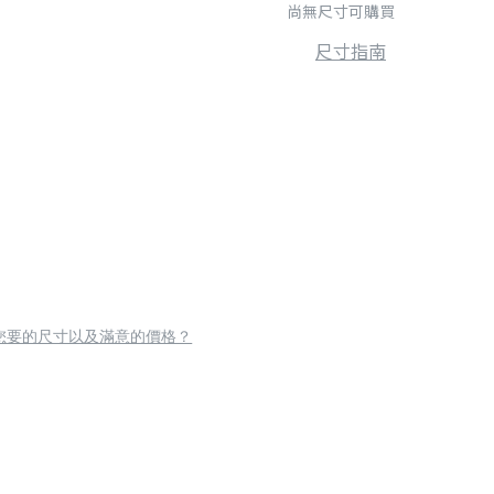
尚無尺寸可購買
尺寸指南
您要的尺寸以及滿意的價格？