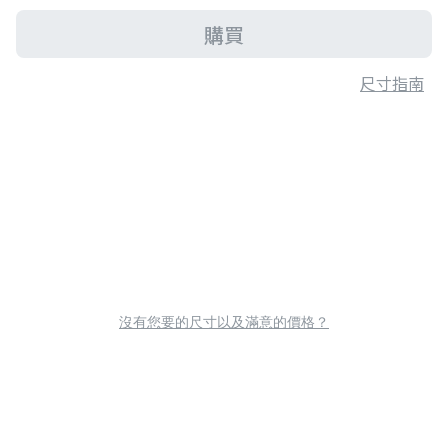
購買
尺寸指南
沒有您要的尺寸以及滿意的價格？