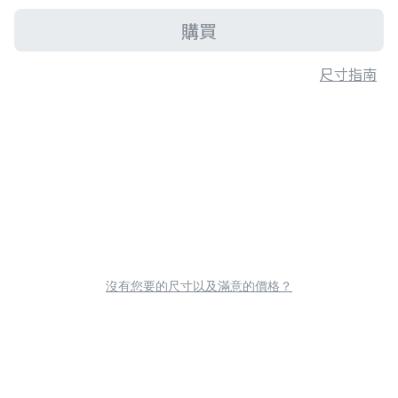
購買
尺寸指南
沒有您要的尺寸以及滿意的價格？