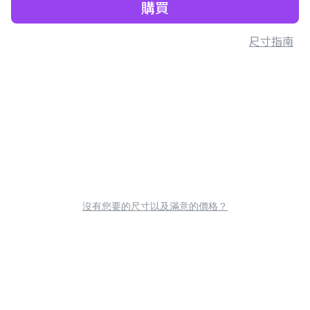
購買
尺寸指南
沒有您要的尺寸以及滿意的價格？