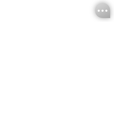
台灣娜克阜股份有限公司
統編
：55861636
聯絡我們
+886-2-2706-9977 (#19)