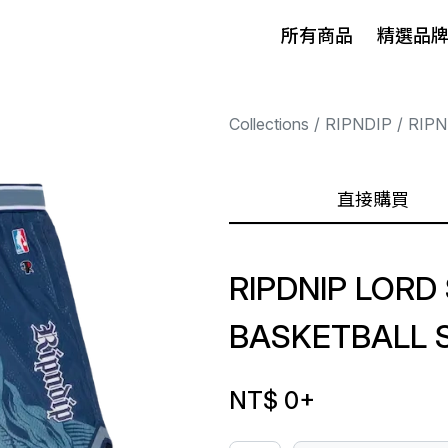
所有商品
精選品
Collections
RIPNDIP
RIPN
直接購買
RIPDNIP LORD
BASKETBALL 
NT$ 0
+