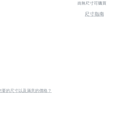
尚無尺寸可購買
尺寸指南
您要的尺寸以及滿意的價格？