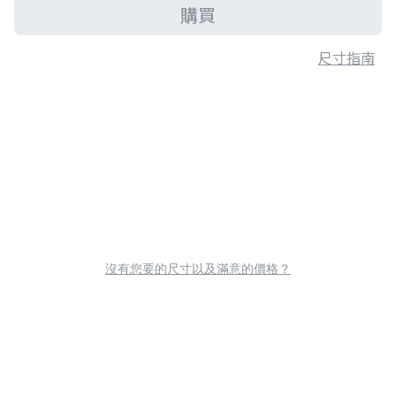
購買
尺寸指南
沒有您要的尺寸以及滿意的價格？