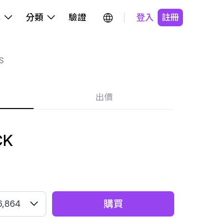
牌
分類
驗證
登入
註冊
S
出價
CK
購買
6,864