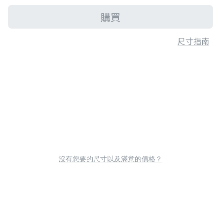
購買
尺寸指南
沒有您要的尺寸以及滿意的價格？