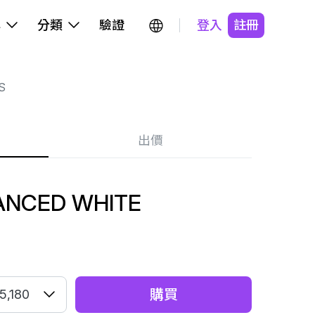
牌
分類
驗證
登入
註冊
S
出價
ANCED WHITE
購買
5,180