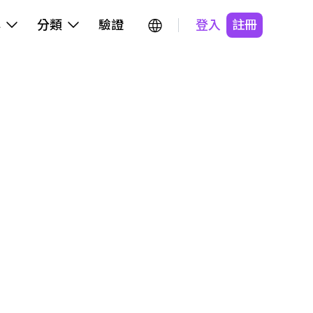
牌
分類
驗證
登入
註冊