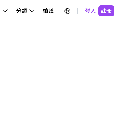
牌
分類
驗證
登入
註冊