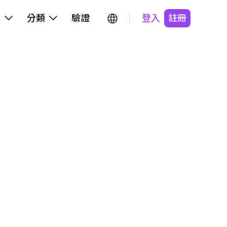
牌
分類
驗證
登入
註冊