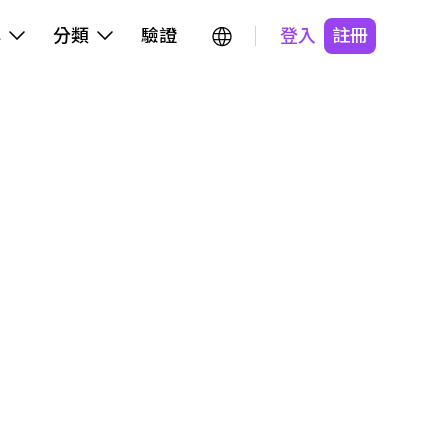
牌
分類
驗證
登入
註冊