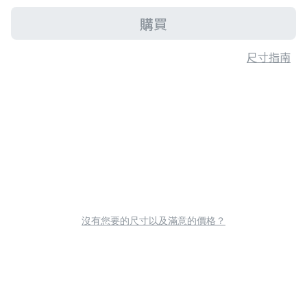
購買
尺寸指南
沒有您要的尺寸以及滿意的價格？