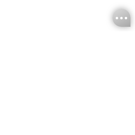
台灣娜克阜股份有限公司
統編
：55861636
聯絡我們