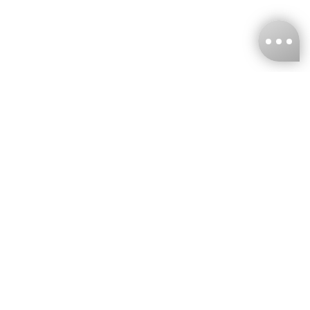
台灣娜克阜股份有限公司
統編
：55861636
聯絡我們