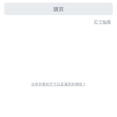
購買
尺寸指南
沒有您要的尺寸以及滿意的價格？