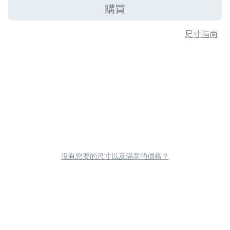
購買
尺寸指南
沒有您要的尺寸以及滿意的價格？