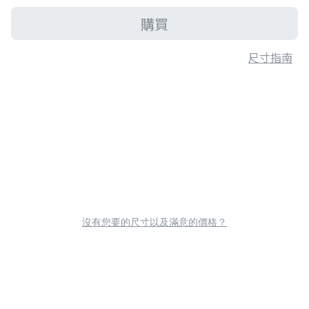
購買
尺寸指南
沒有您要的尺寸以及滿意的價格？