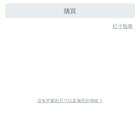
購買
尺寸指南
沒有您要的尺寸以及滿意的價格？