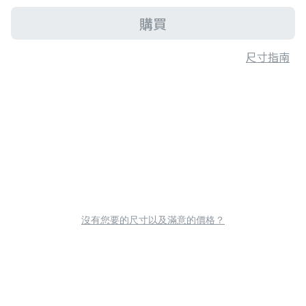
購買
尺寸指南
沒有您要的尺寸以及滿意的價格？