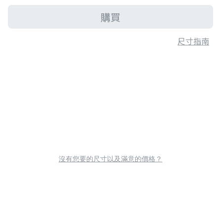
購買
尺寸指南
沒有您要的尺寸以及滿意的價格？